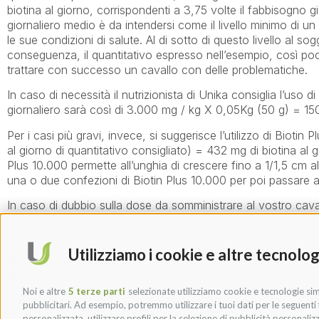
biotina al giorno, corrispondenti a 3,75 volte il fabbisogno
giornaliero medio è da intendersi come il livello minimo di u
le sue condizioni di salute. Al di sotto di questo livello al s
conseguenza, il quantitativo espresso nell’esempio, così poc
trattare con successo un cavallo con delle problematiche.
In caso di necessità il nutrizionista di Unika consiglia l’uso
giornaliero sarà così di 3.000 mg / kg X 0,05Kg (50 g) = 150 
Per i casi più gravi, invece, si suggerisce l’utilizzo di Biot
al giorno di quantitativo consigliato) = 432 mg di biotina al 
Plus 10.000 permette all’unghia di crescere fino a 1/1,5 cm al 
una o due confezioni di Biotin Plus 10.000 per poi passare
In caso di dubbio sulla dose da somministrare al vostro caval
contattarci su
info@lineaunika.it
.
Utilizziamo i cookie e altre tecnolog
Categorie:
Nutrizione
Tag:
cura
,
natura
,
prodotti
Noi e altre
5 terze parti
selezionate utilizziamo cookie e tecnologie simi
PRECEDENTE
pubblicitari. Ad esempio, potremmo utilizzare i tuoi dati per le seguenti fi
COME SI ALLENA UN CAVALLO DA ENDURANCE
personalizzata, utilizzare profili per la selezione di pubblicità personaliz