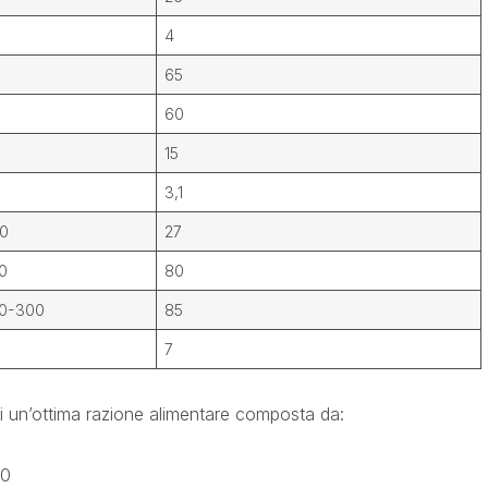
4
65
60
15
3,1
0
27
0
80
0-300
85
7
i un’ottima razione alimentare composta da:
00