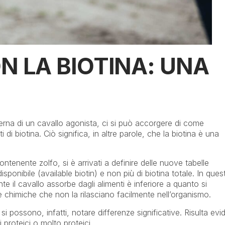
N LA BIOTINA: UNA
derna di un cavallo agonista, ci si può accorgere di come
 di biotina. Ciò significa, in altre parole, che la biotina è una
ntenente zolfo, si è arrivati a definire delle nuove tabelle
 disponibile (available biotin) e non più di biotina totale. In ques
e il cavallo assorbe dagli alimenti è inferiore a quanto si
e chimiche che non la rilasciano facilmente nell’organismo.
si possono, infatti, notare differenze significative. Risulta evi
 proteici o molto proteici.