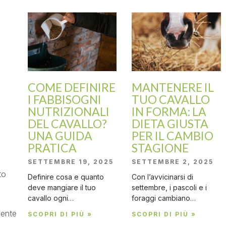
COME DEFINIRE
MANTENERE IL
I FABBISOGNI
TUO CAVALLO
NUTRIZIONALI
IN FORMA: LA
DEL CAVALLO?
DIETA GIUSTA
UNA GUIDA
PER IL CAMBIO
PRATICA
STAGIONE
SETTEMBRE 19, 2025
SETTEMBRE 2, 2025
to
Definire cosa e quanto
Con l’avvicinarsi di
deve mangiare il tuo
settembre, i pascoli e i
cavallo ogni…
foraggi cambiano…
dente
SCOPRI DI PIÙ »
SCOPRI DI PIÙ »