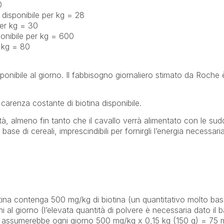
0
a disponibile per kg = 28
 per kg = 30
ponibile per kg = 600
r kg = 80
ponibile al giorno. Il fabbisogno giornaliero stimato da Roche 
 carenza costante di biotina disponibile.
ità, almeno fin tanto che il cavallo verrà alimentato con le sud
e di cereali, imprescindibili per fornirgli l’energia necessari
na contenga 500 mg/kg di biotina (un quantitativo molto bas
i al giorno (l’elevata quantità di polvere è necessaria dato il 
vallo assumerebbe ogni giorno 500 mg/kg x 0,15 kg (150 g) = 75 