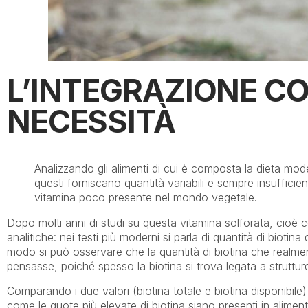
L’INTEGRAZIONE CO
NECESSITÀ
Analizzando gli alimenti di cui è composta la dieta mo
questi forniscano quantità variabili e sempre insufficienti
vitamina poco presente nel mondo vegetale.
Dopo molti anni di studi su questa vitamina solforata, cioè co
analitiche: nei testi più moderni si parla di quantità di biotina
modo si può osservare che la quantità di biotina che realment
pensasse, poiché spesso la biotina si trova legata a struttur
Comparando i due valori (biotina totale e biotina disponibile) 
come le quote più elevate di biotina siano presenti in alimenti