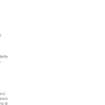
è
dette
a
so)
basso
mg di