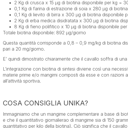
2 Kg di crusca x 15 µg di biotina disponibile per kg = 3
0,1 Kg di farina di estrazione di soia x 280 µg di biotin
0,1 Kg di lievito di birra x 300 µg di biotina disponibile
2 Kg di erba medica disidratata x 300 µg di biotina dis
8 Kg di fieno polifitico x 10 µg di biotina disponibile pe
Totale biotina disponibile: 892 µg/giorno
Questa quantità corrisponde a 0,8 – 0,9 mg/kg di biotina dis
pari a 20 mg/giorno.
E’ quindi dimostrato chiaramente che il cavallo soffra di una
L’integrazione con biotina di sintesi diviene così una necess
materie prime e/o mangimi composti da esse e con razioni a bas
all’attività sportiva.
COSA CONSIGLIA UNIKA?
Immaginiamo che un mangime complementare a base di bioti
e che il quantitativo giornalierao di mangime sia di 150 gramm
quantitativo per kilo della biotina). Ciò significa che il ca