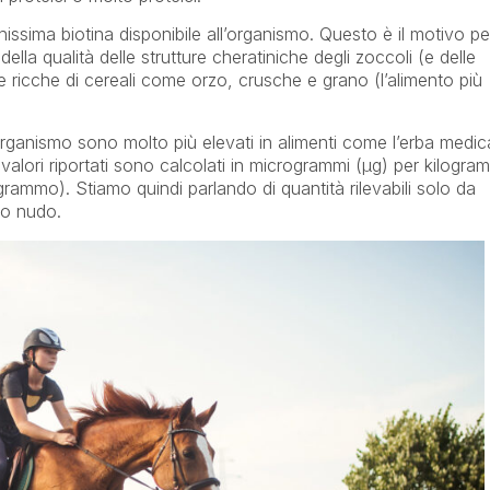
ssima biotina disponibile all’organismo. Questo è il motivo pe
la qualità delle strutture cheratiniche degli zoccoli (e delle
ete ricche di cereali come orzo, crusche e grano (l’alimento più
l’organismo sono molto più elevati in alimenti come l’erba medic
a. I valori riportati sono calcolati in microgrammi (µg) per kilogr
igrammo). Stiamo quindi parlando di quantità rilevabili solo da
hio nudo.