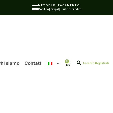
METODI DI PAGAMENTO
Bonifico | Paypal | Carte di credito
0
hi siamo
Contatti
Accedi o Registrati