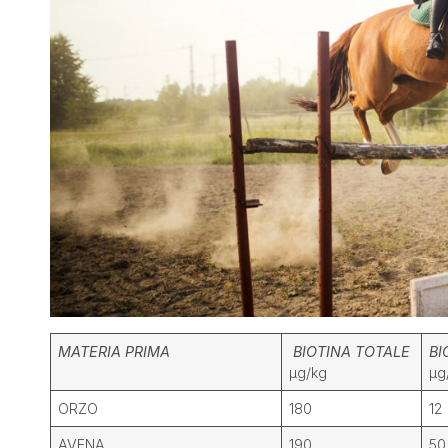
MATERIA PRIMA
BIOTINA TOTALE
BI
µg/kg
µg
ORZO
180
12
AVENA
190
50