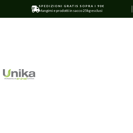
SPEDIZIONI GRATIS SOPRA I 90€
Mangimi e prodotti in sacco 25kg esclusi