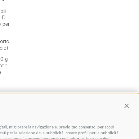
ili
. Di
e per
porto
dio).
40 g
otin
e
Contin
gitali, migliorare la navigazione e, previo tuo consenso, per scopi
VO
ati per la selezione della pubblicità, creare profili per la pubblicità
: BENESSERE DEI TENDINI
 la selezione di contenuti personalizzati, misurare le prestazioni