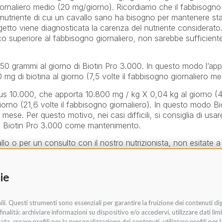
 giornaliero medio (20 mg/giorno). Ricordiamo che il fabbisogno
n nutriente di cui un cavallo sano ha bisogno per mantenere stab
oggetto viene diagnosticata la carenza del nutriente considerato
o superiore al fabbisogno giornaliero, non sarebbe sufficient
 di 50 grammi al giorno di Biotin Pro 3.000. In questo modo l’ap
mg di biotina al giorno (7,5 volte il fabbisogno giornaliero me
in Plus 10.000, che apporta 10.800 mg / kg X 0,04 kg al giorno (
giorno (21,6 volte il fabbisogno giornaliero). In questo modo Bi
mese. Per questo motivo, nei casi difficili, si consiglia di usar
 a Biotin Pro 3.000 come mantenimento.
lo o per un consulto con il nostro nutrizionista, non esitate a
ie
li. Questi strumenti sono essenziali per garantire la fruizione dei contenuti di
SUCCESSI
nalità: archiviare informazioni su dispositivo e/o accedervi, utilizzare dati limit
?
L’ULTIMA NOVITÀ IN CASA UNIKA
zata, creare profili per la personalizzazione dei contenuti, utilizzare profili per