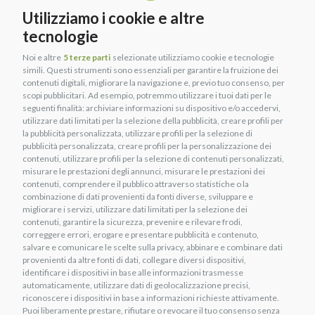
per ricevere un
consiglio gratuito
e creare il piano perfetto
Utilizziamo i cookie e altre
per il tuo cavallo.
tecnologie
Noi e altre
5 terze parti
selezionate utilizziamo cookie e tecnologie
PRENOTA IL TUO APPUNTAMENTO
simili. Questi strumenti sono essenziali per garantire la fruizione dei
contenuti digitali, migliorare la navigazione e, previo tuo consenso, per
scopi pubblicitari. Ad esempio, potremmo utilizzare i tuoi dati per le
seguenti finalità: archiviare informazioni su dispositivo e/o accedervi,
utilizzare dati limitati per la selezione della pubblicità, creare profili per
la pubblicità personalizzata, utilizzare profili per la selezione di
pubblicità personalizzata, creare profili per la personalizzazione dei
contenuti, utilizzare profili per la selezione di contenuti personalizzati,
Categorie:
Consigli pratici
,
Curiosità
,
Nutrizione
misurare le prestazioni degli annunci, misurare le prestazioni dei
contenuti, comprendere il pubblico attraverso statistiche o la
PRECEDENTE
SUCCESSIVO
combinazione di dati provenienti da fonti diverse, sviluppare e
ALIMENTAZIONE DEL CAVALLO SPORTIVO: CONSIGLI PRATICI
MANTENERE IL TUO CAVALLO IN FORMA: LA DIETA GIUSTA PER IL CAMBIO STAGIONE
migliorare i servizi, utilizzare dati limitati per la selezione dei
contenuti, garantire la sicurezza, prevenire e rilevare frodi,
PRECEDENTE
SUCCESSIVO
correggere errori, erogare e presentare pubblicità e contenuto,
ALIMENTAZIONE DEL CAVALLO SPORTIVO: CONSIGLI PRATICI
MANTENERE IL TUO CAVALLO IN FORMA: LA DIETA GIUSTA PER IL CAMBIO STAGIONE
salvare e comunicare le scelte sulla privacy, abbinare e combinare dati
provenienti da altre fonti di dati, collegare diversi dispositivi,
identificare i dispositivi in base alle informazioni trasmesse
INFORMAZIONI UTILI
automaticamente, utilizzare dati di geolocalizzazione precisi,
riconoscere i dispositivi in base a informazioni richieste attivamente.
Shop
Puoi liberamente prestare, rifiutare o revocare il tuo consenso senza