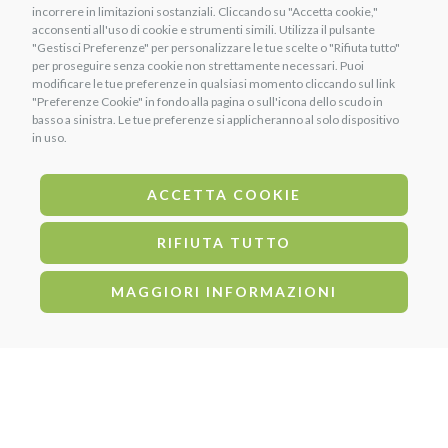
incorrere in limitazioni sostanziali. Cliccando su "Accetta cookie,"
Alimenti e vitamine
Chi siamo
acconsenti all'uso di cookie e strumenti simili. Utilizza il pulsante
"Gestisci Preferenze" per personalizzare le tue scelte o "Rifiuta tutto"
Prodotti per il cuoio
Contatti
per proseguire senza cookie non strettamente necessari. Puoi
modificare le tue preferenze in qualsiasi momento cliccando sul link
Igiene e cura del cavallo
Termini e condizioni
"Preferenze Cookie" in fondo alla pagina o sull'icona dello scudo in
basso a sinistra. Le tue preferenze si applicheranno al solo dispositivo
Costi di Spedizione
in uso.
Regolamento Punti Uniko
ACCETTA COOKIE
METODI DI PAGAMENTO
RIFIUTA TUTTO
Bonifico Bancario
PayPal
MAGGIORI INFORMAZIONI
Carta di credito
SEGUICI SU
Questo progetto è stato supportato e finanziato da