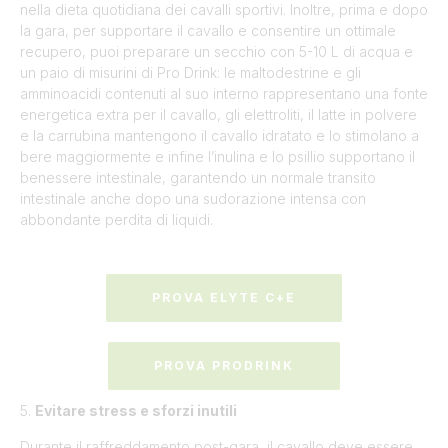
nella dieta quotidiana dei cavalli sportivi. Inoltre, prima e dopo
la gara, per supportare il cavallo e consentire un ottimale
recupero, puoi preparare un secchio con 5-10 L di acqua e
un paio di misurini di Pro Drink: le maltodestrine e gli
amminoacidi contenuti al suo interno rappresentano una fonte
energetica extra per il cavallo, gli elettroliti, il latte in polvere
e la carrubina mantengono il cavallo idratato e lo stimolano a
bere maggiormente e infine l’inulina e lo psillio supportano il
benessere intestinale, garantendo un normale transito
intestinale anche dopo una sudorazione intensa con
abbondante perdita di liquidi.
PROVA ELYTE C+E
PROVA PRODRINK
5.
Evitare stress e sforzi inutili
Durante il raffreddamento post-gara, il cavallo deve essere