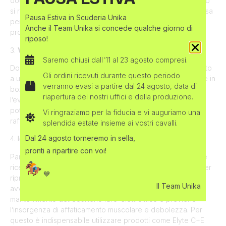
doccia. L’acqua, una volta che viene in contatto con il corpo
si riscaldata, e deve per questo essere prontamente rimossa
Pausa Estiva in Scuderia Unika
per evitare che si formi uno strato isolante che rallenta il
Anche il Team Unika si concede qualche giorno di
processo di raffreddamento.
riposo!
3.
Ventilazione
Saremo chiusi dall'11 al 23 agosto compresi.
Dopo il bagno, è fondamentale che il cavallo venga esposto
Gli ordini ricevuti durante questo periodo
a una buona ventilazione: ventilatori portatili da posizionare in
verranno evasi a partire dal 24 agosto, data di
box o in corsia o l’aria naturale, quando possibile, aiutano
riapertura dei nostri uffici e della produzione.
l’evaporazione del sudore e dell’acqua dalla pelle,
potenziando il raffreddamento. Senza aria in movimento, il
Vi ringraziamo per la fiducia e vi auguriamo una
raffreddamento è molto più lento e meno efficace.
splendida estate insieme ai vostri cavalli.
Dal 24 agosto torneremo in sella,
4.
Idratazione e integrazione elettrolitica
pronti a ripartire con voi!
Parallelamente al raffreddamento corporeo, il cavallo deve
ricevere acqua fresca a volontà e integratori di elettroliti per
💙
ripristinare le perdite di sodio, potassio, calcio e magnesio
Il Team Unika
avvenute mediante la sudorazione. Questo supporta il
mantenimento dell’equilibrio idro-elettrolitico e previene
l’insorgenza di affaticamento muscolare e debolezza. Per
questo è indispensabile utilizzare prodotti come Elyte C+E