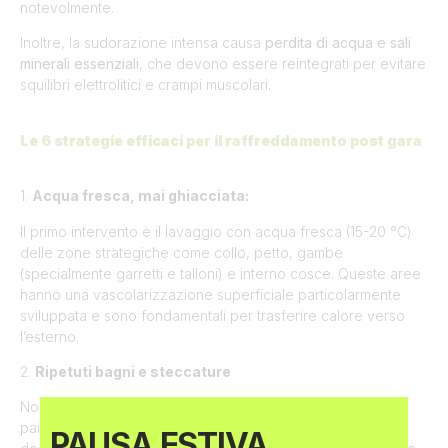
notevolmente.
Inoltre, la sudorazione intensa causa
perdita di acqua e sali
minerali essenziali
, che devono essere reintegrati per evitare
squilibri elettrolitici e crampi muscolari.
Le 6 strategie efficaci per il raffreddamento post gara
1.
Acqua fresca, mai ghiacciata:
Il primo intervento è il lavaggio con acqua fresca (15-20 °C)
delle zone strategiche come collo, petto, gambe
(specialmente garretti e talloni) e interno cosce. Queste aree
hanno una vascolarizzazione superficiale particolarmente
sviluppata e sono fondamentali per trasferire calore verso
l’esterno.
2.
Ripetuti bagni e steccature
Non basta un solo lavaggio: l’ideale è ripeterlo almeno un
paio di volte, avendo cura di steccare il cavallo dopo ogni
PAUSA ESTIVA