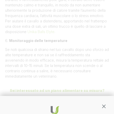
mantenuto calmo e tranquillo, in modo da non aumentare
ulteriormente la produzione di calore tramite l’aumento della
frequenza cardiaca, l’attività muscolare o lo stress emotivo.
Per aiutare il cavallo a distendersi, apportando nel frattempo
una dose extra di sali, un ottimo trucco è quello di lasciare a
disposizione
Unika Balls Elyte
.
6.
Monitoraggio delle temperature
Se noti qualcosa di strano nel tuo cavallo dopo uno sforzo ad
alte temperature e non sai se il raffreddamento sta
avvenendo in modo efficace, misura la temperatura rettale ad
intervalli di 10-15 minuti. Se la temperatura non scende o al
contrario continua a salire, è necessario consultare
immediatamente un veterinario.
Sei interessato ad un piano alimentare su misura?
In
Unika
, sviluppiamo ogni giorno soluzioni nutrizionali
Contin
personalizzate per cavalli atleti di ogni disciplina. Contattaci