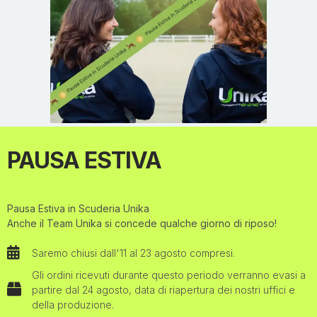
Linda inizia a montare all’età di 3 anni, nella casa di
campagna di famiglia. Compiuti i 6 anni chiese come
regalo di compleanno di poter essere iscritta a una
scuola di equitazione. Gli anni giovanili sono ricchi di
PAUSA ESTIVA
successi e di medaglie nei Campionati Italiani Pony,
Juniores e Young Rider. Ma Linda non si ferma qui.
Partecipa a due Campionati Europei, Jaskowo nel
2005 e Atene nel 2006 e può annoverare diverse
Pausa Estiva in Scuderia Unika
partecipazioni in Coppa delle Nazioni. Una volta
Anche il Team Unika si concede qualche giorno di riposo!
deciso che questa sarebbe stata la sua vita, Linda
decide di unire lavoro e passione diventando
Saremo chiusi dall'11 al 23 agosto compresi.
allevatrice.
Gli ordini ricevuti durante questo periodo verranno evasi a
partire dal 24 agosto, data di riapertura dei nostri uffici e
della produzione.