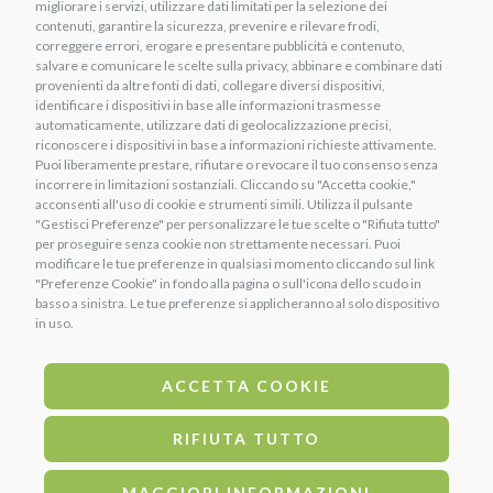
migliorare i servizi, utilizzare dati limitati per la selezione dei
contenuti, garantire la sicurezza, prevenire e rilevare frodi,
INFORMAZIONI UTILI
correggere errori, erogare e presentare pubblicità e contenuto,
salvare e comunicare le scelte sulla privacy, abbinare e combinare dati
Shop
provenienti da altre fonti di dati, collegare diversi dispositivi,
Alimenti e vitamine
identificare i dispositivi in base alle informazioni trasmesse
Chi siamo
automaticamente, utilizzare dati di geolocalizzazione precisi,
Prodotti per il cuoio
riconoscere i dispositivi in base a informazioni richieste attivamente.
Contatti
Puoi liberamente prestare, rifiutare o revocare il tuo consenso senza
Igiene e cura del cavallo
incorrere in limitazioni sostanziali. Cliccando su "Accetta cookie,"
Termini e condizioni
acconsenti all'uso di cookie e strumenti simili. Utilizza il pulsante
"Gestisci Preferenze" per personalizzare le tue scelte o "Rifiuta tutto"
Costi di Spedizione
per proseguire senza cookie non strettamente necessari. Puoi
modificare le tue preferenze in qualsiasi momento cliccando sul link
Regolamento Punti Uniko
"Preferenze Cookie" in fondo alla pagina o sull'icona dello scudo in
basso a sinistra. Le tue preferenze si applicheranno al solo dispositivo
in uso.
METODI DI PAGAMENTO
Bonifico Bancario
ACCETTA COOKIE
PayPal
RIFIUTA TUTTO
Carta di credito
SEGUICI SU
MAGGIORI INFORMAZIONI