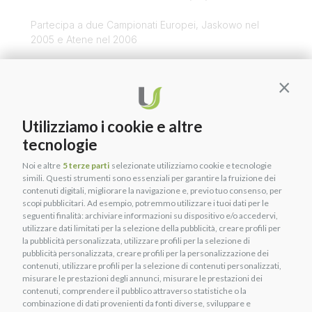
Partecipa a due Campionati Europei, Jaskowo nel
2005 e Atene nel 2006
Linda & Unika
Contin
Unika ha scelto Linda perché insieme a Francesco ha deciso di
impegnarsi nell’allevamento e nell’avviamento sportivo dei
Utilizziamo i cookie e altre
giovani cavalli. Unika sa quanto sia emozionante ma a volte
tecnologie
anche complicato questo lavoro e vuole supportare questi
giovani allevatori.
Noi e altre
5 terze parti
selezionate utilizziamo cookie e tecnologie
simili. Questi strumenti sono essenziali per garantire la fruizione dei
contenuti digitali, migliorare la navigazione e, previo tuo consenso, per
Categorie:
Ambassador
scopi pubblicitari. Ad esempio, potremmo utilizzare i tuoi dati per le
seguenti finalità: archiviare informazioni su dispositivo e/o accedervi,
Tag:
endorser
,
linda bratomi
,
ostacoli
,
unika sport
utilizzare dati limitati per la selezione della pubblicità, creare profili per
la pubblicità personalizzata, utilizzare profili per la selezione di
PRECEDENTE
SUCCESSIVO
pubblicità personalizzata, creare profili per la personalizzazione dei
LUCA MARIA MONETA
BRUNO MOLLO
contenuti, utilizzare profili per la selezione di contenuti personalizzati,
misurare le prestazioni degli annunci, misurare le prestazioni dei
PRECEDENTE
SUCCESSIVO
contenuti, comprendere il pubblico attraverso statistiche o la
LUCA MARIA MONETA
BRUNO MOLLO
combinazione di dati provenienti da fonti diverse, sviluppare e