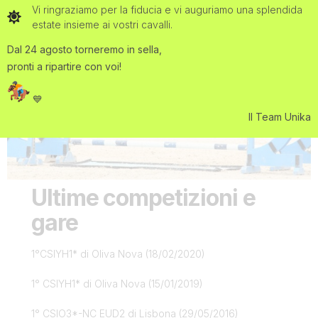
Vi ringraziamo per la fiducia e vi auguriamo una splendida
estate insieme ai vostri cavalli.
Dal 24 agosto torneremo in sella,
pronti a ripartire con voi!
💙
Il Team Unika
Ultime competizioni e
gare
1°CSIYH1* di Oliva Nova (18/02/2020)
1° CSIYH1* di Oliva Nova (15/01/2019)
1° CSIO3*-NC EUD2 di Lisbona (29/05/2016)