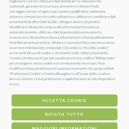
Alimenti e vitamine
migliorare i servizi, utilizzare dati limitati per la selezione dei
Chi siamo
contenuti, garantire la sicurezza, prevenire e rilevare frodi,
Prodotti per il cuoio
correggere errori, erogare e presentare pubblicità e contenuto,
Contatti
salvare e comunicare le scelte sulla privacy, abbinare e combinare dati
Igiene e cura del cavallo
provenienti da altre fonti di dati, collegare diversi dispositivi,
Termini e condizioni
identificare i dispositivi in base alle informazioni trasmesse
automaticamente, utilizzare dati di geolocalizzazione precisi,
Costi di Spedizione
riconoscere i dispositivi in base a informazioni richieste attivamente.
Puoi liberamente prestare, rifiutare o revocare il tuo consenso senza
Regolamento Punti Uniko
incorrere in limitazioni sostanziali. Cliccando su "Accetta cookie,"
acconsenti all'uso di cookie e strumenti simili. Utilizza il pulsante
"Gestisci Preferenze" per personalizzare le tue scelte o "Rifiuta tutto"
per proseguire senza cookie non strettamente necessari. Puoi
METODI DI PAGAMENTO
modificare le tue preferenze in qualsiasi momento cliccando sul link
Bonifico Bancario
"Preferenze Cookie" in fondo alla pagina o sull'icona dello scudo in
basso a sinistra. Le tue preferenze si applicheranno al solo dispositivo
PayPal
in uso.
Carta di credito
SEGUICI SU
ACCETTA COOKIE
RIFIUTA TUTTO
Questo progetto è stato supportato e finanziato da
MAGGIORI INFORMAZIONI