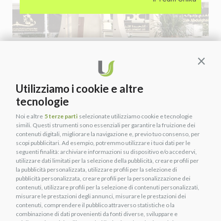
DERIN DEMIRSOY
Contin
MARZO 11, 2021
Nato nel 1994, Derin inizia a cavalcare pony quando aveva
Utilizziamo i cookie e altre
solo 4 anni. A 12 anni viene selezionato per la squadra turca
tecnologie
categoria Children e comincia a partecipare a concorsi
internazionali.
Noi e altre
5 terze parti
selezionate utilizziamo cookie e tecnologie
simili. Questi strumenti sono essenziali per garantire la fruizione dei
SCOPRI DI PIÙ »
contenuti digitali, migliorare la navigazione e, previo tuo consenso, per
scopi pubblicitari. Ad esempio, potremmo utilizzare i tuoi dati per le
1
2
seguenti finalità: archiviare informazioni su dispositivo e/o accedervi,
utilizzare dati limitati per la selezione della pubblicità, creare profili per
la pubblicità personalizzata, utilizzare profili per la selezione di
pubblicità personalizzata, creare profili per la personalizzazione dei
contenuti, utilizzare profili per la selezione di contenuti personalizzati,
INFORMAZIONI UTILI
misurare le prestazioni degli annunci, misurare le prestazioni dei
contenuti, comprendere il pubblico attraverso statistiche o la
Shop
combinazione di dati provenienti da fonti diverse, sviluppare e