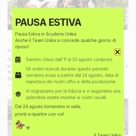
PAUSA ESTIVA
Pausa Estiva in Scuderia Unika
Anche il Team Unika si concede qualche giorno di
JUR VRIELING
riposo!
MARZO 11, 2021
Saremo chiusi dall'11 al 23 agosto compresi.
Nato nel 1969, Jur inizia a montare a 13 anni. Capì ben
presto che voleva fare dei cavalli la sua professione, così a
Gli ordini ricevuti durante questo periodo
18 anni parte per l’Austria per allenarsi per i Campionati del
verranno evasi a partire dal 24 agosto, data di
Mondo.
riapertura dei nostri uffici e della produzione.
SCOPRI DI PIÙ »
Vi ringraziamo per la fiducia e vi auguriamo una
splendida estate insieme ai vostri cavalli.
Dal 24 agosto torneremo in sella,
pronti a ripartire con voi!
💙
Il Team Unika