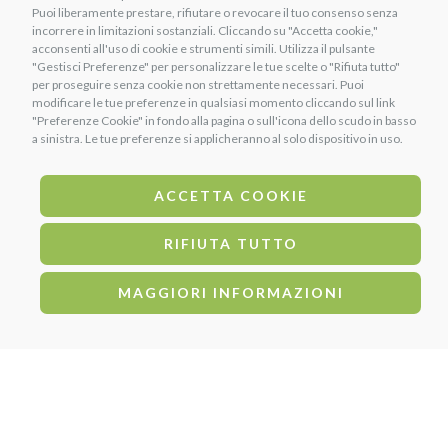
Puoi liberamente prestare, rifiutare o revocare il tuo consenso senza
incorrere in limitazioni sostanziali. Cliccando su "Accetta cookie,"
acconsenti all'uso di cookie e strumenti simili. Utilizza il pulsante
"Gestisci Preferenze" per personalizzare le tue scelte o "Rifiuta tutto"
per proseguire senza cookie non strettamente necessari. Puoi
modificare le tue preferenze in qualsiasi momento cliccando sul link
"Preferenze Cookie" in fondo alla pagina o sull'icona dello scudo in basso
a sinistra. Le tue preferenze si applicheranno al solo dispositivo in uso.
ACCETTA COOKIE
RIFIUTA TUTTO
MAGGIORI INFORMAZIONI
PRODOTTI CORRELATI