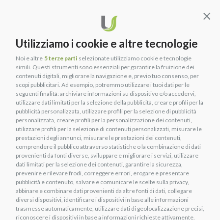
della spedizione, non rappresenta il peso netto del prodotto.
Cont
Utilizziamo i cookie e altre tecnologie
Noi e altre
5 terze parti
selezionate utilizziamo cookie e tecnologie
simili. Questi strumenti sono essenziali per garantire la fruizione dei
contenuti digitali, migliorare la navigazione e, previo tuo consenso, per
scopi pubblicitari. Ad esempio, potremmo utilizzare i tuoi dati per le
seguenti finalità: archiviare informazioni su dispositivo e/o accedervi,
utilizzare dati limitati per la selezione della pubblicità, creare profili per la
pubblicità personalizzata, utilizzare profili per la selezione di pubblicità
personalizzata, creare profili per la personalizzazione dei contenuti,
utilizzare profili per la selezione di contenuti personalizzati, misurare le
prestazioni degli annunci, misurare le prestazioni dei contenuti,
comprendere il pubblico attraverso statistiche o la combinazione di dati
provenienti da fonti diverse, sviluppare e migliorare i servizi, utilizzare
dati limitati per la selezione dei contenuti, garantire la sicurezza,
prevenire e rilevare frodi, correggere errori, erogare e presentare
pubblicità e contenuto, salvare e comunicare le scelte sulla privacy,
abbinare e combinare dati provenienti da altre fonti di dati, collegare
diversi dispositivi, identificare i dispositivi in base alle informazioni
trasmesse automaticamente, utilizzare dati di geolocalizzazione precisi,
riconoscere i dispositivi in base a informazioni richieste attivamente.