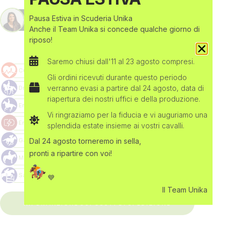
Pausa Estiva in Scuderia Unika
DOMANDE? CONTATTACI SU WHATSAPP!
Anche il Team Unika si concede qualche giorno di
riposo!
Saremo chiusi dall'11 al 23 agosto compresi.
Gli ordini ricevuti durante questo periodo
verranno evasi a partire dal 24 agosto, data di
riapertura dei nostri uffici e della produzione.
Vi ringraziamo per la fiducia e vi auguriamo una
splendida estate insieme ai vostri cavalli.
Dal 24 agosto torneremo in sella,
pronti a ripartire con voi!
💙
Il Team Unika
INFORMAZIONE SUI COSTI DI SPEDIZIONE