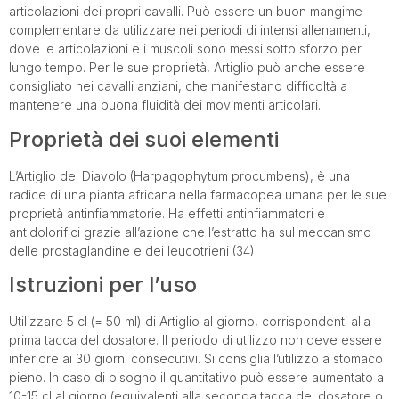
articolazioni dei propri cavalli. Può essere un buon mangime
complementare da utilizzare nei periodi di intensi allenamenti,
dove le articolazioni e i muscoli sono messi sotto sforzo per
lungo tempo. Per le sue proprietà, Artiglio può anche essere
consigliato nei cavalli anziani, che manifestano difficoltà a
mantenere una buona fluidità dei movimenti articolari.
Proprietà dei suoi elementi
L’Artiglio del Diavolo (Harpagophytum procumbens), è una
radice di una pianta africana nella farmacopea umana per le sue
proprietà antinfiammatorie. Ha effetti antinfiammatori e
antidolorifici grazie all’azione che l’estratto ha sul meccanismo
delle prostaglandine e dei leucotrieni (34).
Istruzioni per l’uso
Utilizzare 5 cl (= 50 ml) di Artiglio al giorno, corrispondenti alla
prima tacca del dosatore. Il periodo di utilizzo non deve essere
inferiore ai 30 giorni consecutivi. Si consiglia l’utilizzo a stomaco
pieno. In caso di bisogno il quantitativo può essere aumentato a
10-15 cl al giorno (equivalenti alla seconda tacca del dosatore o