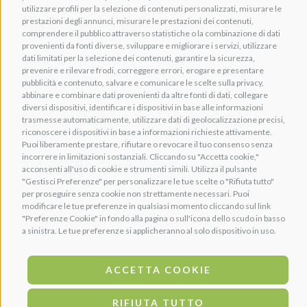
utilizzare profili per la selezione di contenuti personalizzati, misurare le
prestazioni degli annunci, misurare le prestazioni dei contenuti,
comprendere il pubblico attraverso statistiche o la combinazione di dati
provenienti da fonti diverse, sviluppare e migliorare i servizi, utilizzare
dati limitati per la selezione dei contenuti, garantire la sicurezza,
prevenire e rilevare frodi, correggere errori, erogare e presentare
pubblicità e contenuto, salvare e comunicare le scelte sulla privacy,
abbinare e combinare dati provenienti da altre fonti di dati, collegare
diversi dispositivi, identificare i dispositivi in base alle informazioni
trasmesse automaticamente, utilizzare dati di geolocalizzazione precisi,
riconoscere i dispositivi in base a informazioni richieste attivamente.
Puoi liberamente prestare, rifiutare o revocare il tuo consenso senza
incorrere in limitazioni sostanziali. Cliccando su "Accetta cookie,"
acconsenti all'uso di cookie e strumenti simili. Utilizza il pulsante
"Gestisci Preferenze" per personalizzare le tue scelte o "Rifiuta tutto"
per proseguire senza cookie non strettamente necessari. Puoi
modificare le tue preferenze in qualsiasi momento cliccando sul link
"Preferenze Cookie" in fondo alla pagina o sull'icona dello scudo in basso
a sinistra. Le tue preferenze si applicheranno al solo dispositivo in uso.
ACCETTA COOKIE
RIFIUTA TUTTO