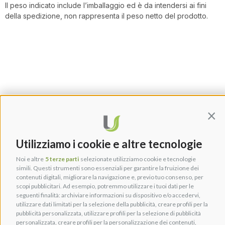
Il peso indicato include l’imballaggio ed è da intendersi ai fini
della spedizione, non rappresenta il peso netto del prodotto.
Cont
Utilizziamo i cookie e altre tecnologie
Noi e altre
5 terze parti
selezionate utilizziamo cookie e tecnologie
simili. Questi strumenti sono essenziali per garantire la fruizione dei
contenuti digitali, migliorare la navigazione e, previo tuo consenso, per
scopi pubblicitari. Ad esempio, potremmo utilizzare i tuoi dati per le
seguenti finalità: archiviare informazioni su dispositivo e/o accedervi,
utilizzare dati limitati per la selezione della pubblicità, creare profili per la
pubblicità personalizzata, utilizzare profili per la selezione di pubblicità
personalizzata, creare profili per la personalizzazione dei contenuti,