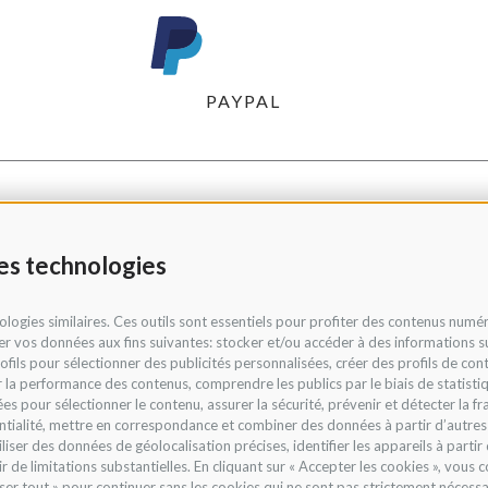
PAYPAL
res technologies
ologies similaires. Ces outils sont essentiels pour profiter des contenus numé
er vos données aux fins suivantes: stocker et/ou accéder à des informations sur
profils pour sélectionner des publicités personnalisées, créer des profils de co
 la performance des contenus, comprendre les publics par le biais de statis
es pour sélectionner le contenu, assurer la sécurité, prévenir et détecter la fr
ialité, mettre en correspondance et combiner des données à partir d’autres so
iser des données de géolocalisation précises, identifier les appareils à par
limitations substantielles. En cliquant sur « Accepter les cookies », vous conse
ser tout » pour continuer sans les cookies qui ne sont pas strictement néces