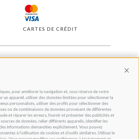
CARTES DE CRÉDIT
Contin
riques, pour améliorer la navigation et, sous réserve de votre
 un appareil, utiliser des données limitées pour sélectionner la
ntenus personnalisés, utiliser des profils pour sélectionner des
tiques ou de combinaisons de données provenant de différentes
aude et réparer les erreurs, fournir et présenter des publicités et
urces de données, relier différents appareils, identifier les
tir des informations demandées explicitement. Vous pouvez
ntez à l’utilisation de cookies et d’outils similaires. Utilisez le
saires. Vous pouvez modifier vos préférences à tout moment en