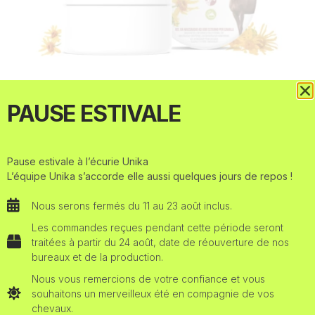
PAUSE ESTIVALE
FULL GEL
Earn 3 Uniko Points
Pause estivale à l’écurie Unika
€
30,00
L’équipe Unika s’accorde elle aussi quelques jours de repos !
Nous serons fermés du 11 au 23 août inclus.
AJOUTER AU PANIER
Les commandes reçues pendant cette période seront
traitées à partir du 24 août, date de réouverture de nos
bureaux et de la production.
Nous vous remercions de votre confiance et vous
souhaitons un merveilleux été en compagnie de vos
chevaux.