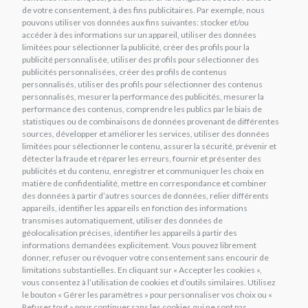
de votre consentement, à des fins publicitaires. Par exemple, nous
pouvons utiliser vos données aux fins suivantes: stocker et/ou
accéder à des informations sur un appareil, utiliser des données
limitées pour sélectionner la publicité, créer des profils pour la
publicité personnalisée, utiliser des profils pour sélectionner des
publicités personnalisées, créer des profils de contenus
personnalisés, utiliser des profils pour sélectionner des contenus
personnalisés, mesurer la performance des publicités, mesurer la
performance des contenus, comprendre les publics par le biais de
statistiques ou de combinaisons de données provenant de différentes
sources, développer et améliorer les services, utiliser des données
limitées pour sélectionner le contenu, assurer la sécurité, prévenir et
détecter la fraude et réparer les erreurs, fournir et présenter des
publicités et du contenu, enregistrer et communiquer les choix en
matière de confidentialité, mettre en correspondance et combiner
des données à partir d’autres sources de données, relier différents
appareils, identifier les appareils en fonction des informations
TENDON 10+
transmises automatiquement, utiliser des données de
Earn 29 Uniko Points
géolocalisation précises, identifier les appareils à partir des
informations demandées explicitement. Vous pouvez librement
€
290,00
donner, refuser ou révoquer votre consentement sans encourir de
limitations substantielles. En cliquant sur « Accepter les cookies »,
AJOUTER AU PANIER
vous consentez à l’utilisation de cookies et d’outils similaires. Utilisez
le bouton « Gérer les paramètres » pour personnaliser vos choix ou «
Refuser tout » pour continuer sans les cookies qui ne sont pas