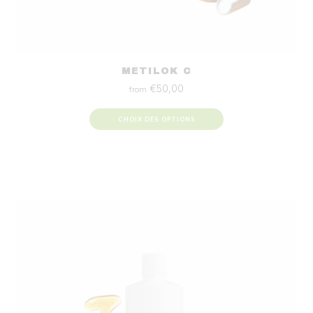
METILOK C
€
50,00
from
CHOIX DES OPTIONS