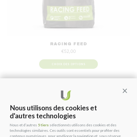
RACING FEED
€
52,00
CHOIX DES OPTIONS
Contin
Nous utilisons des cookies et
d'autres technologies
Nous et d’autres
5 tiers
sélectionnés utilisons des cookies et des
technologies similaires. Ces outils sont essentiels pour profiter des
contenus numériques, pour améliorer la navigation et, sous réserve