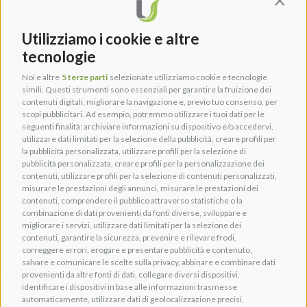
Contin
finimenti, sella
e
stivali
.
Utilizziamo i cookie e altre
Il
lavaggio
e l’
ingrassaggio del cuoio
rappresentano fasi
tecnologie
importantissime per mantenere inalterate nel tempo le
Noi e altre
5 terze parti
selezionate utilizziamo cookie e tecnologie
caratteristiche di questo materiale. Per questo Unika formula
simili. Questi strumenti sono essenziali per garantire la fruizione dei
contenuti digitali, migliorare la navigazione e, previo tuo consenso, per
prodotti per pulire il cuoio
a base di
saponi delicati
, in grado di
scopi pubblicitari. Ad esempio, potremmo utilizzare i tuoi dati per le
detergere accuratamente
ma in modo non aggressivo, e a base
seguenti finalità: archiviare informazioni su dispositivo e/o accedervi,
utilizzare dati limitati per la selezione della pubblicità, creare profili per
di
grassi
e
olii nobili
, in grado di
nutrire e ammorbidire il cuoio
.
la pubblicità personalizzata, utilizzare profili per la selezione di
pubblicità personalizzata, creare profili per la personalizzazione dei
Con i prodotti
Olio da cuoio
,
Sapone da cuoio
e
Grasso da
contenuti, utilizzare profili per la selezione di contenuti personalizzati,
misurare le prestazioni degli annunci, misurare le prestazioni dei
cuoio
, amazzoni cavalieri e groom avranno a disposizione un
kit
contenuti, comprendere il pubblico attraverso statistiche o la
completo
per prendersi cura di tutto il materiale in cuoio.
combinazione di dati provenienti da fonti diverse, sviluppare e
migliorare i servizi, utilizzare dati limitati per la selezione dei
contenuti, garantire la sicurezza, prevenire e rilevare frodi,
correggere errori, erogare e presentare pubblicità e contenuto,
salvare e comunicare le scelte sulla privacy, abbinare e combinare dati
INFORMAZIONI UTILI
provenienti da altre fonti di dati, collegare diversi dispositivi,
Shop
identificare i dispositivi in base alle informazioni trasmesse
automaticamente, utilizzare dati di geolocalizzazione precisi,