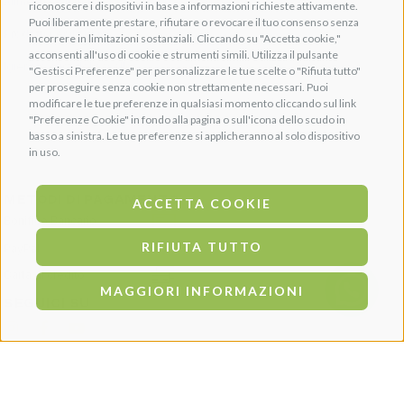
Alimenti e vitamine
Chi siamo
riconoscere i dispositivi in base a informazioni richieste attivamente.
Puoi liberamente prestare, rifiutare o revocare il tuo consenso senza
Prodotti per il cuoio
Contatti
incorrere in limitazioni sostanziali. Cliccando su "Accetta cookie,"
acconsenti all'uso di cookie e strumenti simili. Utilizza il pulsante
Igiene e cura del cavallo
Termini e condizioni
"Gestisci Preferenze" per personalizzare le tue scelte o "Rifiuta tutto"
per proseguire senza cookie non strettamente necessari. Puoi
Costi di Spedizione
modificare le tue preferenze in qualsiasi momento cliccando sul link
"Preferenze Cookie" in fondo alla pagina o sull'icona dello scudo in
Regolamento Punti Uniko
basso a sinistra. Le tue preferenze si applicheranno al solo dispositivo
in uso.
METODI DI PAGAMENTO
ACCETTA COOKIE
Bonifico Bancario
RIFIUTA TUTTO
PayPal
Carta di credito
MAGGIORI INFORMAZIONI
SEGUICI SU
Questo progetto è stato supportato e finanziato da