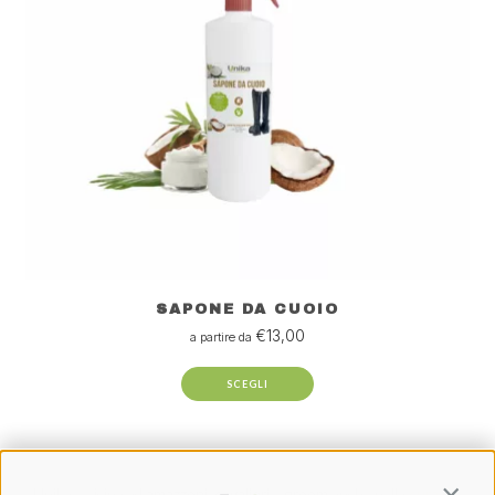
SAPONE DA CUOIO
€
13,00
a partire da
SCEGLI
Unika è vicina ad
amazzoni
,
cavalieri
e
groom
anche nella
cura di