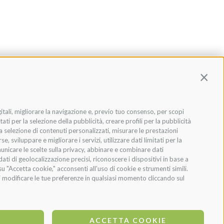
Contin
gitali, migliorare la navigazione e, previo tuo consenso, per scopi
ati per la selezione della pubblicità, creare profili per la pubblicità
 la selezione di contenuti personalizzati, misurare le prestazioni
 sviluppare e migliorare i servizi, utilizzare dati limitati per la
municare le scelte sulla privacy, abbinare e combinare dati
dati di geolocalizzazione precisi, riconoscere i dispositivi in base a
u "Accetta cookie," acconsenti all'uso di cookie e strumenti simili.
oi modificare le tue preferenze in qualsiasi momento cliccando sul
O
ACCETTA COOKIE