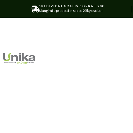
SPEDIZIONI GRATIS SOPRA I 90€
Mangimi e prodotti in sacco 25kg esclusi