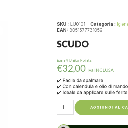
SKU :
LU0101
Categoria :
Igien
EAN:
8051577731059
SCUDO
Earn 4 Uniko Points
€
32,00
Iva INCLUSA
✔️ Facile da spalmare
✔️ Con calendula e olio di mando
✔️ Ideale da applicare sulle ferite
AGGIUNGI AL C