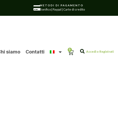
METODI DI PAGAMENTO
Bonifico | Paypal | Carte di credito
0
hi siamo
Contatti
Accedi o Registrati