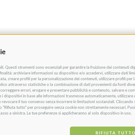
ie
li. Questi strumenti sono essenziali per garantire la fruizione dei contenuti di
nalità: archiviare informazioni su dispositivo e/o accedervi, utilizzare dati limit
zata, creare profili per la personalizzazione dei contenuti, utilizzare profili per
co attraverso statistiche o la combinazione di dati provenienti da fonti diverse,
i, correggere errori, erogare e presentare pubblicità e contenuto, salvare e co
are i dispositivi in base alle informazioni trasmesse automaticamente, utilizzare 
 revocare il tuo consenso senza incorrere in limitazioni sostanziali. Cliccando s
te o "Rifiuta tutto" per proseguire senza cookie non strettamente necessari. Pu
asso a sinistra. Le tue preferenze si applicheranno al solo dispositivo in uso.
RIFIUTA TUTT