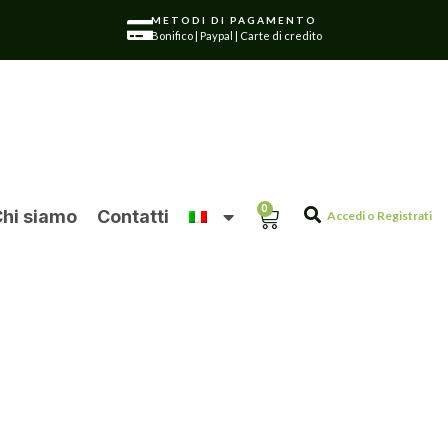
METODI DI PAGAMENTO
Bonifico | Paypal | Carte di credito
0
hi siamo
Contatti
Accedi o Registrati