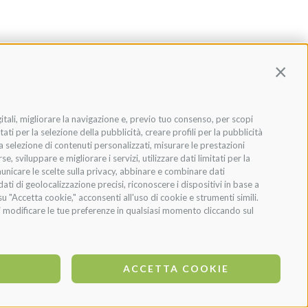
Contin
gitali, migliorare la navigazione e, previo tuo consenso, per scopi
ati per la selezione della pubblicità, creare profili per la pubblicità
 la selezione di contenuti personalizzati, misurare le prestazioni
 sviluppare e migliorare i servizi, utilizzare dati limitati per la
municare le scelte sulla privacy, abbinare e combinare dati
dati di geolocalizzazione precisi, riconoscere i dispositivi in base a
u "Accetta cookie," acconsenti all'uso di cookie e strumenti simili.
oi modificare le tue preferenze in qualsiasi momento cliccando sul
O
ACCETTA COOKIE