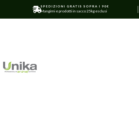
SPEDIZIONI GRATIS SOPRA I 90€
Mangimi e prodotti in sacco 25kg esclusi