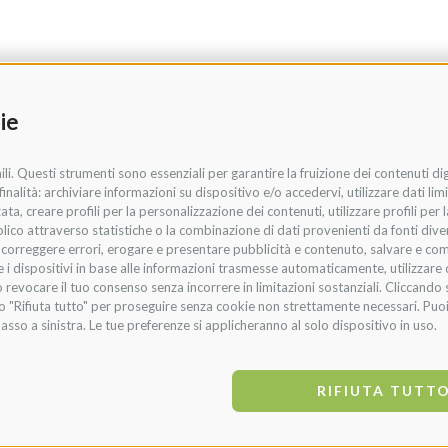
ie
li. Questi strumenti sono essenziali per garantire la fruizione dei contenuti di
nalità: archiviare informazioni su dispositivo e/o accedervi, utilizzare dati limit
zata, creare profili per la personalizzazione dei contenuti, utilizzare profili per
co attraverso statistiche o la combinazione di dati provenienti da fonti diverse,
i, correggere errori, erogare e presentare pubblicità e contenuto, salvare e co
are i dispositivi in base alle informazioni trasmesse automaticamente, utilizzare 
 revocare il tuo consenso senza incorrere in limitazioni sostanziali. Cliccando s
te o "Rifiuta tutto" per proseguire senza cookie non strettamente necessari. Pu
asso a sinistra. Le tue preferenze si applicheranno al solo dispositivo in uso.
RIFIUTA TUTT