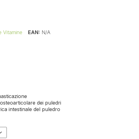
 e Vitamine
EAN:
N/A
masticazione
 osteoarticolare dei puledri
rica intestinale del puledro