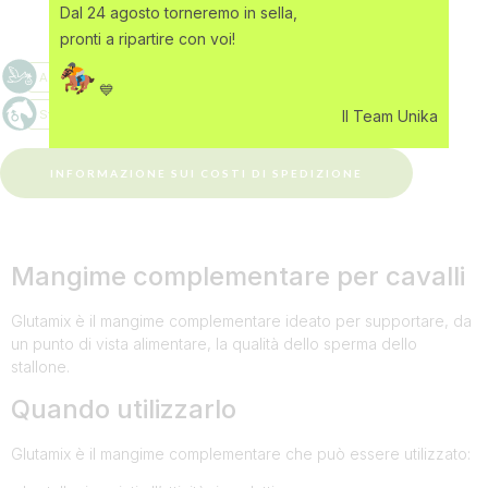
Dal 24 agosto torneremo in sella,
pronti a ripartire con voi!
💙
Il Team Unika
INFORMAZIONE SUI COSTI DI SPEDIZIONE
Mangime complementare per cavalli
Glutamix è il mangime complementare ideato per supportare, da
un punto di vista alimentare, la qualità dello sperma dello
stallone.
Quando utilizzarlo
Glutamix è il mangime complementare che può essere utilizzato: