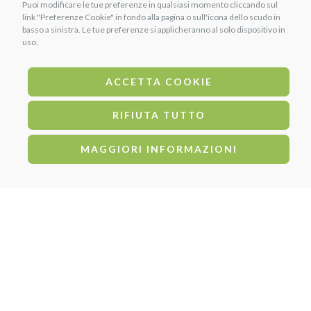
Puoi modificare le tue preferenze in qualsiasi momento cliccando sul
link "Preferenze Cookie" in fondo alla pagina o sull'icona dello scudo in
basso a sinistra. Le tue preferenze si applicheranno al solo dispositivo in
uso.
ACCETTA COOKIE
RIFIUTA TUTTO
MAGGIORI INFORMAZIONI
PRODOTTI CORRELATI