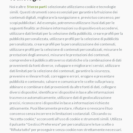
Noi e altre
5 terze parti
selezionate utilizziamo cookie e tecnologie
simili. Questi strumenti sono essenziali per garantire la fruizione dei
contenuti digitali, migliorare la navigazione e, previo tuo consenso, per
scopi pubblicitari. Ad esempio, potremmo utilizzare i tuoi dati per le
seguenti finalità: archiviare informazioni su dispositivo e/o accedervi,
utilizzare dati limitati per la selezione della pubblicità, creare profili per la
pubblicità personalizzata, utilizzare profili per la selezione di pubblicità
personalizzata, creare profili per la personalizzazione dei contenuti,
utilizzare profili per la selezione di contenuti personalizzati, misurare le
prestazioni degli annunci, misurare le prestazioni dei contenuti,
comprendere il pubblico attraverso statistiche o la combinazione di dati
provenienti da fonti diverse, sviluppare e migliorare i servizi, utilizzare
dati limitati per la selezione dei contenuti, garantire la sicurezza,
prevenire e rilevare frodi, correggere errori, erogare e presentare
pubblicità e contenuto, salvare e comunicare le scelte sulla privacy,
abbinare e combinare dati provenienti da altre fonti di dati, collegare
diversi dispositivi, identificare i dispositivi in base alle informazioni
trasmesse automaticamente, utilizzare dati di geolocalizzazione
precisi, riconoscere i dispositivi in base a informazioni richieste
attivamente. Puoi liberamente prestare, rifiutare o revocare il tuo
consenso senza incorrere in limitazioni sostanziali. Cliccando su
"Accetta cookie," acconsenti all'uso di cookie e strumenti simili. Utilizza
il pulsante "Gestisci Preferenze" per personalizzare le tue scelte o
"Rifiuta tutto" per proseguire senza cookie non strettamente necessari.