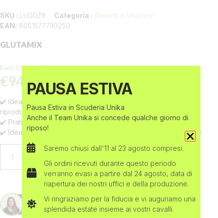
SKU :
LU0029
Categoria :
Alimenti e Vitamine
EAN:
8051577730250
GLUTAMIX
Earn 10 Uniko Points
€
94,00
Iva INCLUSA
PAUSA ESTIVA
✔️ Ideale per per supportare la preparazione dell’estro e la
Pausa Estiva in Scuderia Unika
riproduzione
Anche il Team Unika si concede qualche giorno di
✔️ Pratico misurino dosatore all’interno della confezione
riposo!
✔️ Ideale per mantenere una buona qualità del liquido seminale
Saremo chiusi dall'11 al 23 agosto compresi.
AGGIUNGI AL CARRELLO
Gli ordini ricevuti durante questo periodo
verranno evasi a partire dal 24 agosto, data di
riapertura dei nostri uffici e della produzione.
Vi ringraziamo per la fiducia e vi auguriamo una
DOMANDE? CONTATTACI SU WHATSAPP!
splendida estate insieme ai vostri cavalli.