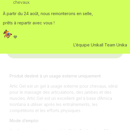
chevaux.
À partir du 24 août, nous remonterons en selle,
prêts à repartir avec vous !
💙
L’équipe UnikaIl Team Unika
INFORMATIONS SUR LES FRAIS
D'EXPÉDITION
Produit destiné à un usage externe uniquement
Artic Gel est un gel à usage externe pour chevaux, idéal
pour le massage des articulations, des jambes et des
muscles. Artic Gel est un excellent gel à base d’Arnica
montana à utiliser après les entraînements, les
compétitions et les efforts physiques.
Mode d’emploi