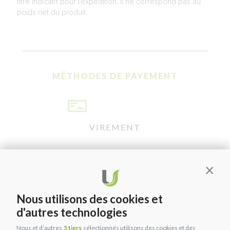
titre indicatif pour l’expédition. Il ne correspond pas au
poids net du produit.
MÉTHODES DE PAYEMENT
VIREMENT
Contin
PAYPAL
Nous utilisons des cookies et
d'autres technologies
Nous et d’autres
5 tiers
sélectionnés utilisons des cookies et des