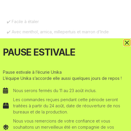
✔️ Facile à étaler
✔️ Avec menthol, arnica, millepertuis et marron d’Inde
✔️ Idéal à utiliser après les entraînements
PAUSE ESTIVALE
✔️
Donne une agréable sensation de fraîcheur
Format
Pause estivale à l’écurie Unika
L’équipe Unika s’accorde elle aussi quelques jours de repos !
Nous serons fermés du 11 au 23 août inclus.
AJOUTER AU PANIER
Les commandes reçues pendant cette période seront
traitées à partir du 24 août, date de réouverture de nos
bureaux et de la production.
Nous vous remercions de votre confiance et vous
QUESTIONS ? CONTACTEZ-NOUS SUR WHATSAPP
!
souhaitons un merveilleux été en compagnie de vos