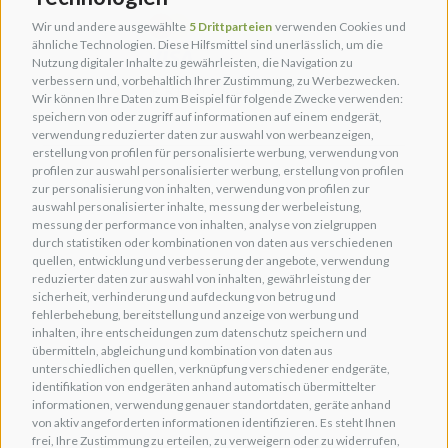
Wir und andere ausgewählte
5 Drittparteien
verwenden Cookies und
ähnliche Technologien. Diese Hilfsmittel sind unerlässlich, um die
Nutzung digitaler Inhalte zu gewährleisten, die Navigation zu
verbessern und, vorbehaltlich Ihrer Zustimmung, zu Werbezwecken.
KREDITKARTEN
Wir können Ihre Daten zum Beispiel für folgende Zwecke verwenden:
speichern von oder zugriff auf informationen auf einem endgerät,
verwendung reduzierter daten zur auswahl von werbeanzeigen,
erstellung von profilen für personalisierte werbung, verwendung von
profilen zur auswahl personalisierter werbung, erstellung von profilen
zur personalisierung von inhalten, verwendung von profilen zur
auswahl personalisierter inhalte, messung der werbeleistung,
messung der performance von inhalten, analyse von zielgruppen
durch statistiken oder kombinationen von daten aus verschiedenen
quellen, entwicklung und verbesserung der angebote, verwendung
reduzierter daten zur auswahl von inhalten, gewährleistung der
sicherheit, verhinderung und aufdeckung von betrug und
fehlerbehebung, bereitstellung und anzeige von werbung und
inhalten, ihre entscheidungen zum datenschutz speichern und
übermitteln, abgleichung und kombination von daten aus
unterschiedlichen quellen, verknüpfung verschiedener endgeräte,
identifikation von endgeräten anhand automatisch übermittelter
informationen, verwendung genauer standortdaten, geräte anhand
von aktiv angeforderten informationen identifizieren. Es steht Ihnen
frei, Ihre Zustimmung zu erteilen, zu verweigern oder zu widerrufen,