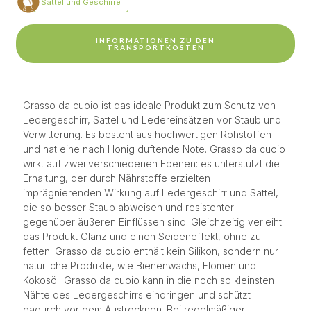
INFORMATIONEN ZU DEN
TRANSPORTKOSTEN
Grasso da cuoio ist das ideale Produkt zum Schutz von
Ledergeschirr, Sattel und Ledereinsätzen vor Staub und
Verwitterung. Es besteht aus hochwertigen Rohstoffen
und hat eine nach Honig duftende Note. Grasso da cuoio
wirkt auf zwei verschiedenen Ebenen: es unterstützt die
Erhaltung, der durch Nährstoffe erzielten
imprägnierenden Wirkung auf Ledergeschirr und Sattel,
die so besser Staub abweisen und resistenter
gegenüber äuβeren Einflüssen sind. Gleichzeitig verleiht
das Produkt Glanz und einen Seideneffekt, ohne zu
fetten. Grasso da cuoio enthält kein Silikon, sondern nur
natürliche Produkte, wie Bienenwachs, Flomen und
Kokosöl. Grasso da cuoio kann in die noch so kleinsten
Nähte des Ledergeschirrs eindringen und schützt
dadurch vor dem Austrocknen. Bei regelmäβiger