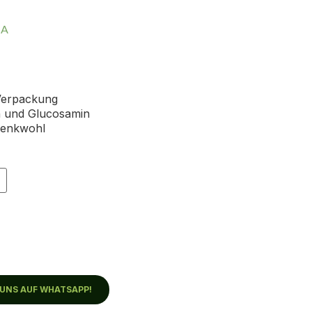
SA
 Verpackung
n und Glucosamin
elenkwohl
 UNS AUF WHATSAPP!