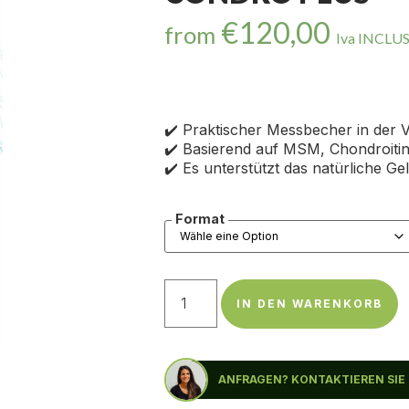
€
120,00
from
Iva INCLU
✔️ Praktischer Messbecher in der
✔️ Basierend auf MSM, Chondroiti
✔️ Es unterstützt das natürliche G
Format
IN DEN WARENKORB
ANFRAGEN? KONTAKTIEREN SIE