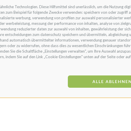
liche Technologien. Diese Hilfsmittel sind unerlässlich, um die Nutzung digit
en zum Beispiel für folgende Zwecke verwenden: speichern von oder zugriff a
alisierte werbung, verwendung von profilen zur auswahl personalisierter werbu
 der werbeleistung, messung der performance von inhalten, analyse von zielg
wendung reduzierter daten zur auswahl von inhalten, gewährleistung der sic
ihre entscheidungen zum datenschutz speichern und übermitteln, abgleichung 
nhand automatisch übermittelter informationen, verwendung genauer standor
eigern oder zu widerrufen, ohne dass dies zu wesentlichen Einschränkungen führ
en Sie die Schaltfläche „Einstellungen verwalten", um Ihre Auswahl anzupass
rn, indem Sie auf den Link „Cookie-Einstellungen" unten auf der Seite oder auf 
ALLE ABLEHNE