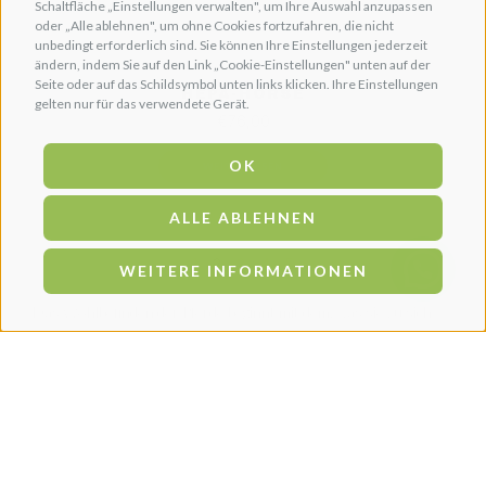
Schaltfläche „Einstellungen verwalten", um Ihre Auswahl anzupassen
oder „Alle ablehnen", um ohne Cookies fortzufahren, die nicht
unbedingt erforderlich sind. Sie können Ihre Einstellungen jederzeit
ändern, indem Sie auf den Link „Cookie-Einstellungen" unten auf der
Seite oder auf das Schildsymbol unten links klicken. Ihre Einstellungen
HEPA-HORSE
gelten nur für das verwendete Gerät.
€
76,00
OK
WEITERLESEN
ALLE ABLEHNEN
←
1
2
3
4
5
→
WEITERE INFORMATIONEN
Das Wohlbefinden der Pferde beginnt mit dem, was sie zu sich
nehmen! Eine Ernährung, die allen Bedürfnissen und
Anforderungen gerecht wird, ist für die Gesundheit und das
Wohlbefinden jedes Pferdes unabdingbar.
In diesem Abschnitt finden Sie das
beste Futter
, sowohl für
Sport- als auch für Zuchtpferde
, mit der richtigen Menge an