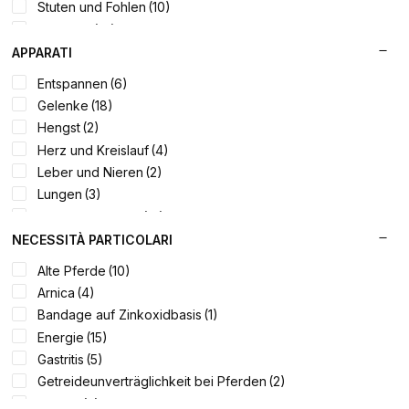
Stuten und Fohlen
(10)
Trekking
(16)
Westernreiten
(23)
APPARATI
Entspannen
(6)
Gelenke
(18)
Hengst
(2)
Herz und Kreislauf
(4)
Leber und Nieren
(2)
Lungen
(3)
Magen und Darm
(13)
Mangimi
(10)
NECESSITÀ PARTICOLARI
Mantel und Haut
(16)
Alte Pferde
(10)
Mash
(1)
Arnica
(4)
Muskeln
(19)
Bandage auf Zinkoxidbasis
(1)
Pferdehufe
(9)
Energie
(15)
Reinigungsmittel
(3)
Gastritis
(5)
Sehne
(2)
Getreideunverträglichkeit bei Pferden
(2)
Unika Balls
(6)
Hengst
(2)