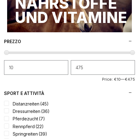
NÄHRSTOFFE
UND VITAMINE
PREZZO
Price:
€10
—
€475
SPORT E ATTIVITÀ
Distanzreiten
(45)
Dressurreiten
(36)
Pferdezucht
(7)
Rennpferd
(22)
Springreiten
(39)