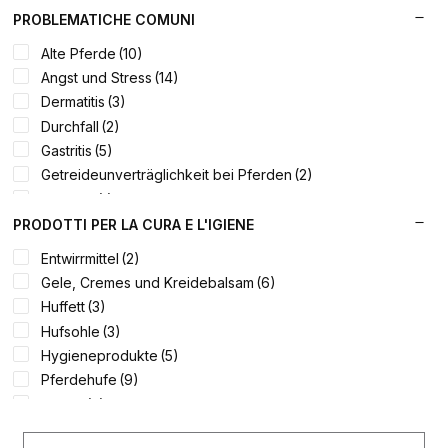
Vitamine und Elektrolyte
(11)
Kein Doping
(21)
PROBLEMATICHE COMUNI
Krankenhausaufenthalt und Postinterventionen
(4)
Alte Pferde
(10)
Mageres Pferd
(7)
Angst und Stress
(14)
Mangimi
(10)
Dermatitis
(3)
Mash
(1)
Durchfall
(2)
Niedriger glykämischer Index
(7)
Gastritis
(5)
Reisen
(7)
Getreideunverträglichkeit bei Pferden
(2)
Schmerzen
(5)
Hufrehe
(1)
Stuten und Fohlen
(10)
Immunsystem
(2)
PRODOTTI PER LA CURA E L'IGIENE
Vitamin C
(4)
Insekten
(6)
Entwirrmittel
(2)
Zitronengras
(4)
Krankenhausaufenthalt und Postinterventionen
(4)
Gele, Cremes und Kreidebalsam
(6)
Mageres Pferd
(7)
Huffett
(3)
Milchsäure
(5)
Hufsohle
(3)
Naviculitis
(1)
Hygieneprodukte
(5)
Reisen
(7)
Pferdehufe
(9)
Saisonwechsel
(6)
Sehne
(2)
Schmerzen
(5)
Shampoo
(3)
Sehne
(2)