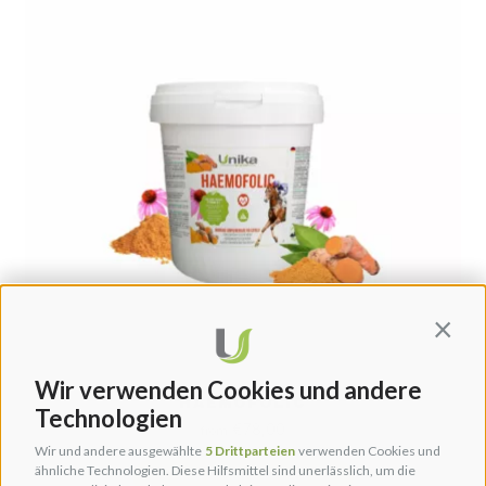
Contin
Wir verwenden Cookies und andere
HAEMOFOLIC
Technologien
€
78,00
from
Wir und andere ausgewählte
5 Drittparteien
verwenden Cookies und
ähnliche Technologien. Diese Hilfsmittel sind unerlässlich, um die
AUSFÜHRUNG WÄHLEN