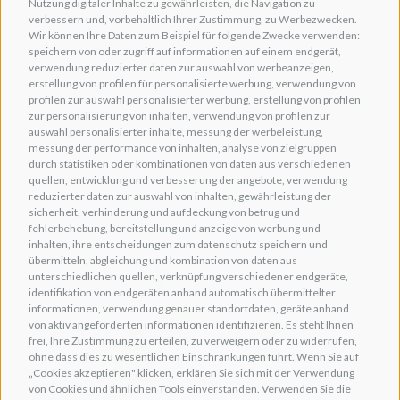
Nutzung digitaler Inhalte zu gewährleisten, die Navigation zu
verbessern und, vorbehaltlich Ihrer Zustimmung, zu Werbezwecken.
Wir können Ihre Daten zum Beispiel für folgende Zwecke verwenden:
speichern von oder zugriff auf informationen auf einem endgerät,
verwendung reduzierter daten zur auswahl von werbeanzeigen,
erstellung von profilen für personalisierte werbung, verwendung von
profilen zur auswahl personalisierter werbung, erstellung von profilen
zur personalisierung von inhalten, verwendung von profilen zur
auswahl personalisierter inhalte, messung der werbeleistung,
messung der performance von inhalten, analyse von zielgruppen
durch statistiken oder kombinationen von daten aus verschiedenen
quellen, entwicklung und verbesserung der angebote, verwendung
reduzierter daten zur auswahl von inhalten, gewährleistung der
sicherheit, verhinderung und aufdeckung von betrug und
fehlerbehebung, bereitstellung und anzeige von werbung und
inhalten, ihre entscheidungen zum datenschutz speichern und
übermitteln, abgleichung und kombination von daten aus
unterschiedlichen quellen, verknüpfung verschiedener endgeräte,
identifikation von endgeräten anhand automatisch übermittelter
informationen, verwendung genauer standortdaten, geräte anhand
von aktiv angeforderten informationen identifizieren. Es steht Ihnen
frei, Ihre Zustimmung zu erteilen, zu verweigern oder zu widerrufen,
ohne dass dies zu wesentlichen Einschränkungen führt. Wenn Sie auf
„Cookies akzeptieren" klicken, erklären Sie sich mit der Verwendung
von Cookies und ähnlichen Tools einverstanden. Verwenden Sie die