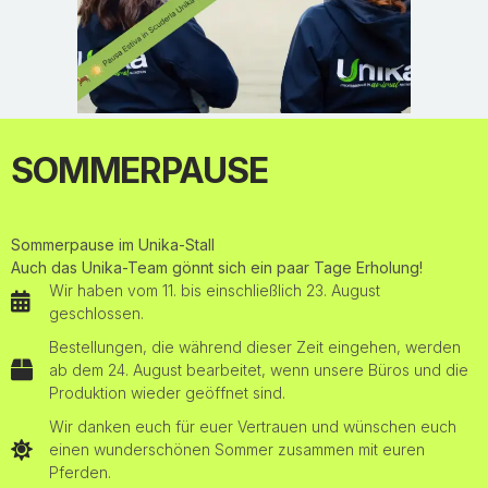
Neben der Teilnahme an verschiedenen
Meisterschaften trainiert Jur Vrieling Pferde. Vor etwa
zehn Jahren hat er sich mit Hilfe der Familie Bulthuis
selbstständig gemacht: Stal Vrieling. „Ich selbst
trainiere die Pferde, die ich dann auf den Turnieren
mitnehme und verkaufe. So stelle ich sicher, dass sie
SOMMERPAUSE
auf bestmögliche Weise ausgebildet und vorbereitet
werden und das höchstmögliche Niveau im
Pferdesport erreichen können.“
Sommerpause im Unika-Stall
Auch das Unika-Team gönnt sich ein paar Tage Erholung!
Wir haben vom 11. bis einschließlich 23. August
geschlossen.
Bestellungen, die während dieser Zeit eingehen, werden
ab dem 24. August bearbeitet, wenn unsere Büros und die
Produktion wieder geöffnet sind.
Wir danken euch für euer Vertrauen und wünschen euch
einen wunderschönen Sommer zusammen mit euren
Pferden.