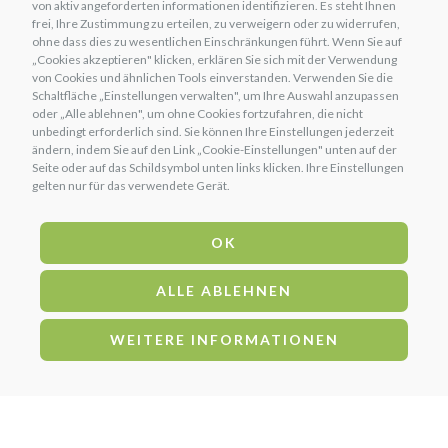
von aktiv angeforderten informationen identifizieren. Es steht Ihnen
Kontakte
frei, Ihre Zustimmung zu erteilen, zu verweigern oder zu widerrufen,
Lederwaren
ohne dass dies zu wesentlichen Einschränkungen führt. Wenn Sie auf
Kosten für den Versand
„Cookies akzeptieren" klicken, erklären Sie sich mit der Verwendung
Hygiene und Pferdepflege
von Cookies und ähnlichen Tools einverstanden. Verwenden Sie die
Unika Punkteregeln
Schaltfläche „Einstellungen verwalten", um Ihre Auswahl anzupassen
oder „Alle ablehnen", um ohne Cookies fortzufahren, die nicht
Über uns
unbedingt erforderlich sind. Sie können Ihre Einstellungen jederzeit
ändern, indem Sie auf den Link „Cookie-Einstellungen" unten auf der
Seite oder auf das Schildsymbol unten links klicken. Ihre Einstellungen
gelten nur für das verwendete Gerät.
ZAHLUNGSARTEN
Banküberweisung
OK
PayPal
Carta di credito
ALLE ABLEHNEN
FOLGEN SIE UNS AUF
WEITERE INFORMATIONEN
Dieses Projekt wurde unterstützt und finanziert von