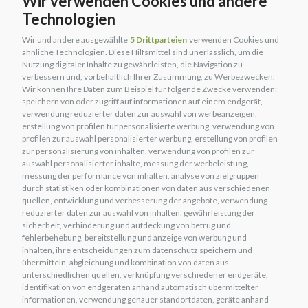
Wir verwenden Cookies und andere
Leistungen in unser Team Ambassador aufgenommen worden.
Technologien
Jur ist vor allem ein Mensch, der den Wert von Unika verstanden
und sich entschieden hat, ihm die Nahrungsergänzung seiner
Wir und andere ausgewählte
5 Drittparteien
verwenden Cookies und
besten Pferde anzuvertrauen. Jur ist nicht nur ein wunderbarer
ähnliche Technologien. Diese Hilfsmittel sind unerlässlich, um die
Fachmann, sondern auch eine fantastische Person. Unika hat
Nutzung digitaler Inhalte zu gewährleisten, die Navigation zu
verbessern und, vorbehaltlich Ihrer Zustimmung, zu Werbezwecken.
gerne mit Menschen zu tun, die durch ihre persönlichen
Wir können Ihre Daten zum Beispiel für folgende Zwecke verwenden:
Qualitäten beeindrucken, und Jur ist einer von ihnen.
speichern von oder zugriff auf informationen auf einem endgerät,
verwendung reduzierter daten zur auswahl von werbeanzeigen,
erstellung von profilen für personalisierte werbung, verwendung von
Kategorien:
Ambassadors
,
Ambassadors
profilen zur auswahl personalisierter werbung, erstellung von profilen
Tag:
endorser
,
Hindernisse
zur personalisierung von inhalten, verwendung von profilen zur
auswahl personalisierter inhalte, messung der werbeleistung,
VORHERIGE
WEITER
messung der performance von inhalten, analyse von zielgruppen
DERIN DEMIRSOY
MAURIZIO VENTICINQUE
durch statistiken oder kombinationen von daten aus verschiedenen
quellen, entwicklung und verbesserung der angebote, verwendung
reduzierter daten zur auswahl von inhalten, gewährleistung der
VORHERIGE
WEITER
sicherheit, verhinderung und aufdeckung von betrug und
DERIN DEMIRSOY
MAURIZIO VENTICINQUE
fehlerbehebung, bereitstellung und anzeige von werbung und
inhalten, ihre entscheidungen zum datenschutz speichern und
übermitteln, abgleichung und kombination von daten aus
NÜTZLICHE
unterschiedlichen quellen, verknüpfung verschiedener endgeräte,
INFORMATIONEN
identifikation von endgeräten anhand automatisch übermittelter
Shop
informationen, verwendung genauer standortdaten, geräte anhand
Lebensmittel und Vitamine